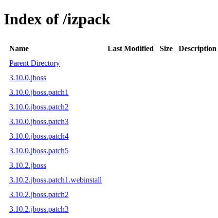
Index of /izpack
Name
Last Modified
Size
Description
Parent Directory
3.10.0.jboss
3.10.0.jboss.patch1
3.10.0.jboss.patch2
3.10.0.jboss.patch3
3.10.0.jboss.patch4
3.10.0.jboss.patch5
3.10.2.jboss
3.10.2.jboss.patch1.webinstall
3.10.2.jboss.patch2
3.10.2.jboss.patch3