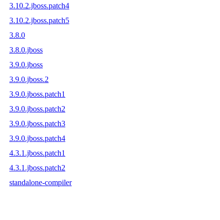
3.10.2.jboss.patch4
3.10.2.jboss.patch5
3.8.0
3.8.0.jboss
3.9.0.jboss
3.9.0.jboss.2
3.9.0.jboss.patch1
3.9.0.jboss.patch2
3.9.0.jboss.patch3
3.9.0.jboss.patch4
4.3.1.jboss.patch1
4.3.1.jboss.patch2
standalone-compiler