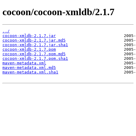
cocoon/cocoon-xmldb/2.1.7
../
cocoon-xmldb-2.1.7.jar
cocoon-xmldb-2.1.7.jar.md5
cocoon-xmldb-2.1.7.jar.sha1
cocoon-xmldb-2.1.7.pom
cocoon-xmldb-2.1.7.pom.md5
cocoon-xmldb-2.1.7.pom.sha1
maven-metadata.xml
maven-metadata.xml.md5
maven-metadata.xml.sha1
                           2005-