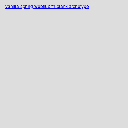
vanilla-spring-webflux-fn-blank-archetype