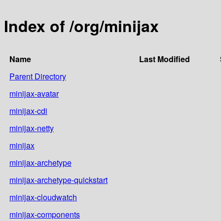
Index of /org/minijax
Name
Last Modified
Parent Directory
minijax-avatar
minijax-cdi
minijax-netty
minijax
minijax-archetype
minijax-archetype-quickstart
minijax-cloudwatch
minijax-components