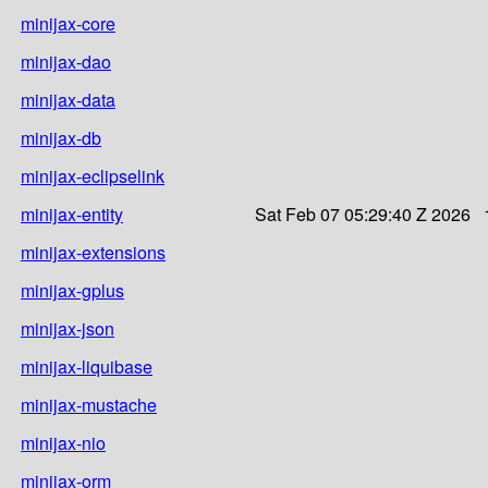
minijax-core
minijax-dao
minijax-data
minijax-db
minijax-eclipselink
minijax-entity
Sat Feb 07 05:29:40 Z 2026
minijax-extensions
minijax-gplus
minijax-json
minijax-liquibase
minijax-mustache
minijax-nio
minijax-orm