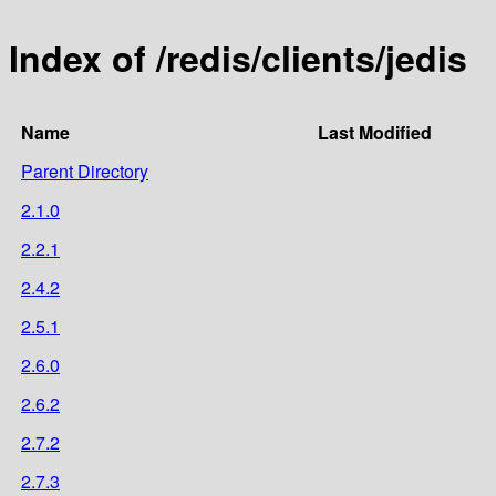
Index of /redis/clients/jedis
Name
Last Modified
Parent Directory
2.1.0
2.2.1
2.4.2
2.5.1
2.6.0
2.6.2
2.7.2
2.7.3