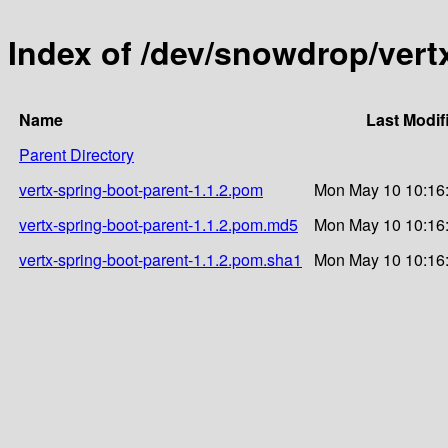
Index of /dev/snowdrop/vertx
Name
Last Modif
Parent Directory
vertx-spring-boot-parent-1.1.2.pom
Mon May 10 10:16
vertx-spring-boot-parent-1.1.2.pom.md5
Mon May 10 10:16
vertx-spring-boot-parent-1.1.2.pom.sha1
Mon May 10 10:16