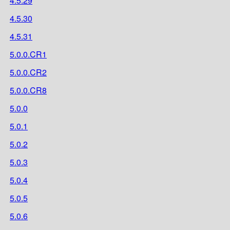
4.5.29
4.5.30
4.5.31
5.0.0.CR1
5.0.0.CR2
5.0.0.CR8
5.0.0
5.0.1
5.0.2
5.0.3
5.0.4
5.0.5
5.0.6