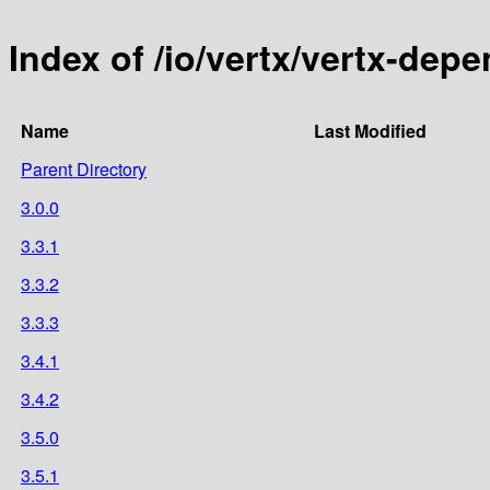
Index of /io/vertx/vertx-dep
Name
Last Modified
Parent Directory
3.0.0
3.3.1
3.3.2
3.3.3
3.4.1
3.4.2
3.5.0
3.5.1