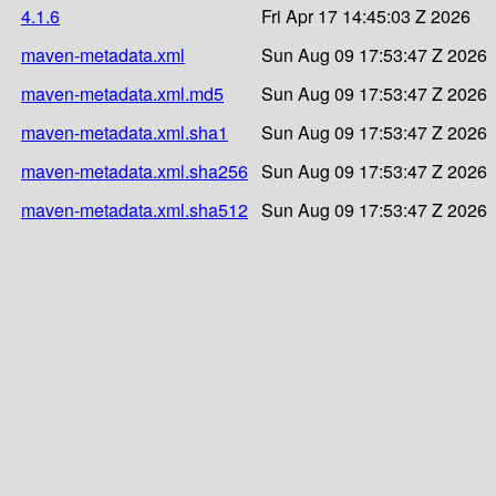
4.1.6
Fri Apr 17 14:45:03 Z 2026
maven-metadata.xml
Sun Aug 09 17:53:47 Z 2026
maven-metadata.xml.md5
Sun Aug 09 17:53:47 Z 2026
maven-metadata.xml.sha1
Sun Aug 09 17:53:47 Z 2026
maven-metadata.xml.sha256
Sun Aug 09 17:53:47 Z 2026
maven-metadata.xml.sha512
Sun Aug 09 17:53:47 Z 2026