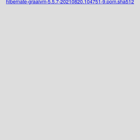
hibernate-graalvm-5.5.7-20210820.104751-9.pom.sha512