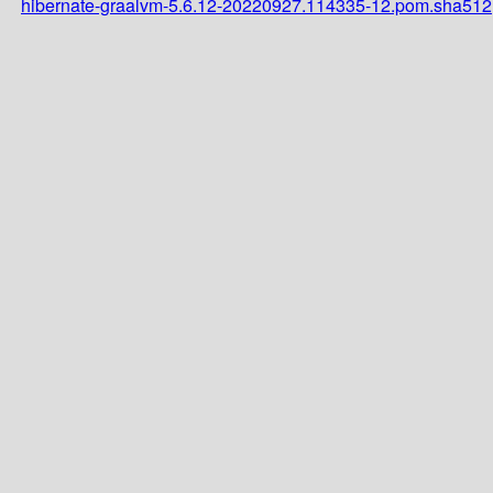
hibernate-graalvm-5.6.12-20220927.114335-12.pom.sha512