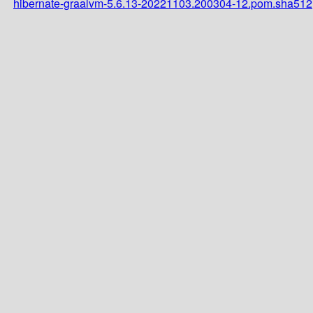
hibernate-graalvm-5.6.13-20221103.200304-12.pom.sha512