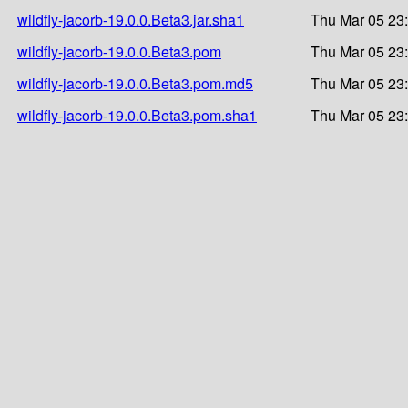
wildfly-jacorb-19.0.0.Beta3.jar.sha1
Thu Mar 05 23
wildfly-jacorb-19.0.0.Beta3.pom
Thu Mar 05 23
wildfly-jacorb-19.0.0.Beta3.pom.md5
Thu Mar 05 23
wildfly-jacorb-19.0.0.Beta3.pom.sha1
Thu Mar 05 23