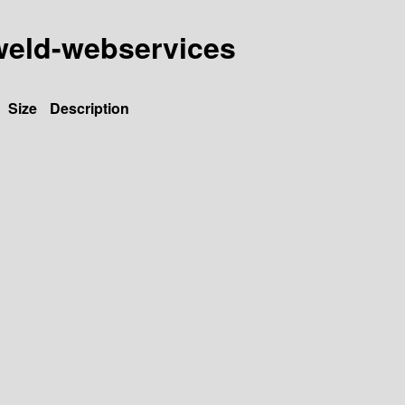
y-weld-webservices
Size
Description