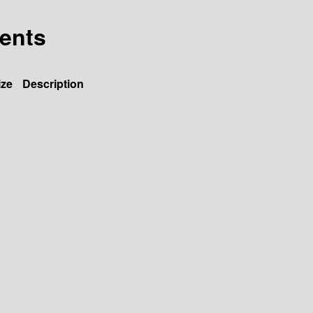
cents
ize
Description