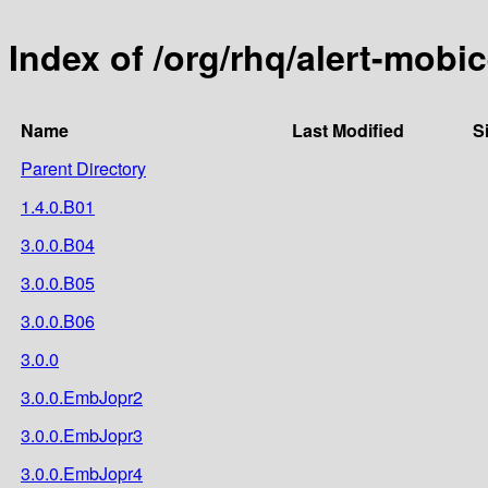
Index of /org/rhq/alert-mobi
Name
Last Modified
S
Parent Directory
1.4.0.B01
3.0.0.B04
3.0.0.B05
3.0.0.B06
3.0.0
3.0.0.EmbJopr2
3.0.0.EmbJopr3
3.0.0.EmbJopr4