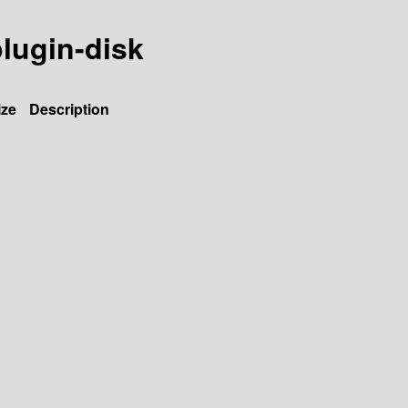
plugin-disk
ize
Description