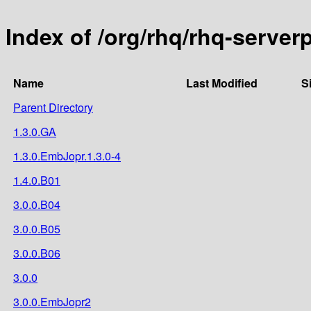
Index of /org/rhq/rhq-server
Name
Last Modified
S
Parent Directory
1.3.0.GA
1.3.0.EmbJopr.1.3.0-4
1.4.0.B01
3.0.0.B04
3.0.0.B05
3.0.0.B06
3.0.0
3.0.0.EmbJopr2