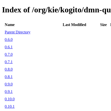
Index of /org/kie/kogito/dmn-q
Name
Last Modified
Size
Parent Directory
0.6.0
0.6.1
0.7.0
0.7.1
0.8.0
0.8.1
0.9.0
0.9.1
0.10.0
0.10.1