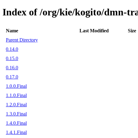
Index of /org/kie/kogito/dmn-t
Name
Last Modified
Size
Parent Directory
0.14.0
0.15.0
0.16.0
0.17.0
1.0.0.Final
1.1.0.Final
1.2.0.Final
1.3.0.Final
1.4.0.Final
1.4.1.Final