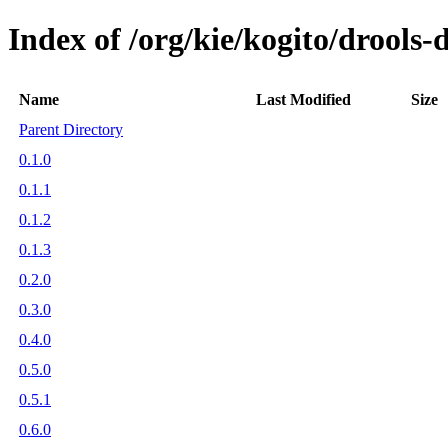
Index of /org/kie/kogito/drools-
Name
Last Modified
Size
Parent Directory
0.1.0
0.1.1
0.1.2
0.1.3
0.2.0
0.3.0
0.4.0
0.5.0
0.5.1
0.6.0