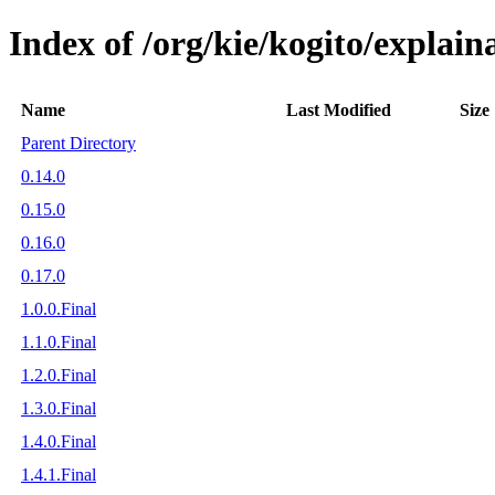
Index of /org/kie/kogito/explaina
Name
Last Modified
Size
Parent Directory
0.14.0
0.15.0
0.16.0
0.17.0
1.0.0.Final
1.1.0.Final
1.2.0.Final
1.3.0.Final
1.4.0.Final
1.4.1.Final