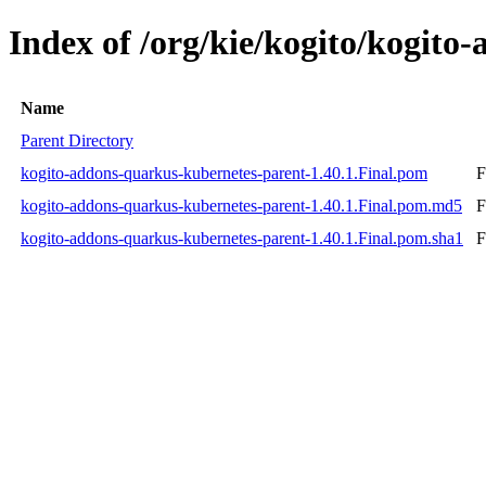
Index of /org/kie/kogito/kogito
Name
Parent Directory
kogito-addons-quarkus-kubernetes-parent-1.40.1.Final.pom
F
kogito-addons-quarkus-kubernetes-parent-1.40.1.Final.pom.md5
F
kogito-addons-quarkus-kubernetes-parent-1.40.1.Final.pom.sha1
F