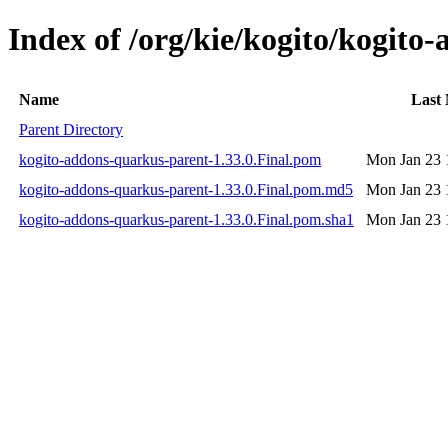
Index of /org/kie/kogito/kogito
Name
Last 
Parent Directory
kogito-addons-quarkus-parent-1.33.0.Final.pom
Mon Jan 23 
kogito-addons-quarkus-parent-1.33.0.Final.pom.md5
Mon Jan 23 
kogito-addons-quarkus-parent-1.33.0.Final.pom.sha1
Mon Jan 23 