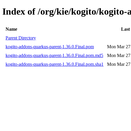
Index of /org/kie/kogito/kogito
Name
Last
Parent Directory
kogito-addons-quarkus-parent-1.36.0.Final.pom
Mon Mar 27 
kogito-addons-quarkus-parent-1.36.0.Final.pom.md5
Mon Mar 27 
kogito-addons-quarkus-parent-1.36.0.Final.pom.sha1
Mon Mar 27 