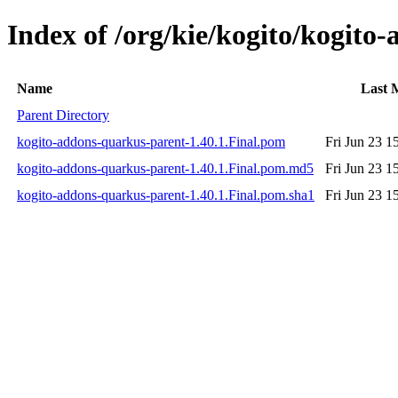
Index of /org/kie/kogito/kogito
Name
Last 
Parent Directory
kogito-addons-quarkus-parent-1.40.1.Final.pom
Fri Jun 23 1
kogito-addons-quarkus-parent-1.40.1.Final.pom.md5
Fri Jun 23 1
kogito-addons-quarkus-parent-1.40.1.Final.pom.sha1
Fri Jun 23 1