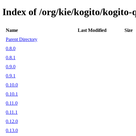
Index of /org/kie/kogito/kogito
Name
Last Modified
Size
Parent Directory
0.8.0
0.8.1
0.9.0
0.9.1
0.10.0
0.10.1
0.11.0
0.11.1
0.12.0
0.13.0