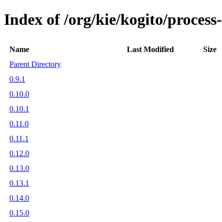
Index of /org/kie/kogito/process-
Name
Last Modified
Size
Parent Directory
0.9.1
0.10.0
0.10.1
0.11.0
0.11.1
0.12.0
0.13.0
0.13.1
0.14.0
0.15.0