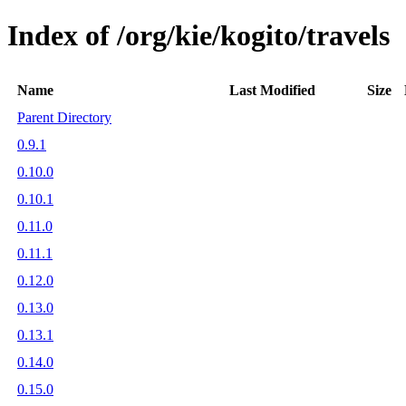
Index of /org/kie/kogito/travels
Name
Last Modified
Size
Parent Directory
0.9.1
0.10.0
0.10.1
0.11.0
0.11.1
0.12.0
0.13.0
0.13.1
0.14.0
0.15.0